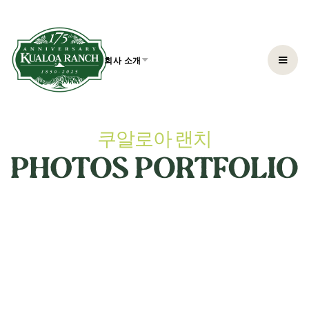
회사 소개
쿠알로아 랜치