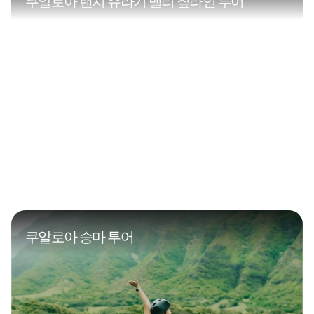
쿠알로아 랜치 쥬라기 밸리 짚라인 투어
쿠알로아 승마 투어