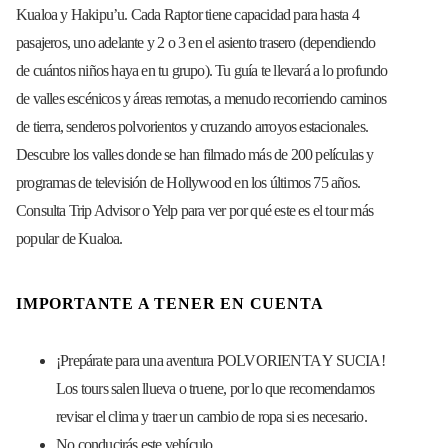
Kualoa y Hakipu’u. Cada Raptor tiene capacidad para hasta 4
pasajeros, uno adelante y 2 o 3 en el asiento trasero (dependiendo
de cuántos niños haya en tu grupo). Tu guía te llevará a lo profundo
de valles escénicos y áreas remotas, a menudo recorriendo caminos
de tierra, senderos polvorientos y cruzando arroyos estacionales.
Descubre los valles donde se han filmado más de 200 películas y
programas de televisión de Hollywood en los últimos 75 años.
Consulta Trip Advisor o Yelp para ver por qué este es el tour más
popular de Kualoa.
IMPORTANTE A TENER EN CUENTA
¡Prepárate para una aventura POLVORIENTA Y SUCIA!
Los tours salen llueva o truene, por lo que recomendamos
revisar el clima y traer un cambio de ropa si es necesario.
No conducirás este vehículo.