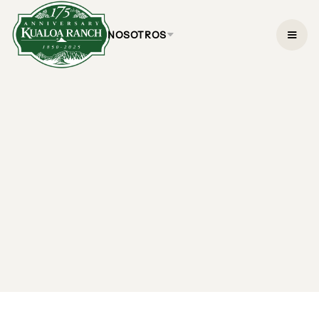
NOSOTROS
Tour de
Acompañamiento en
UTV Raptor
$154.95
2 horas
CONSULTAR DISPONIBILIDAD