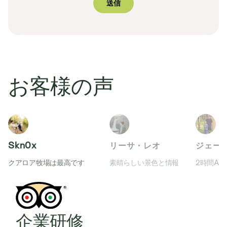
お客様の声
Skn0x
リーサ・レオ
ジェー
クアロア牧場は最高です
素晴らしい景色と情報
2時間AT
企業研修